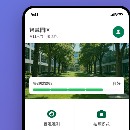
9:41
智慧园区
今日天气：晴 22°C
景观健康度
良好
景观观测
拍照识花